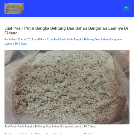
Skip
to
content
Jual Pasir Putih Bangka Belitung Dan Bahan Bangunan Lainnya Di
Cideng
Published
26 April 2017
at
674 × 401
in
Jual Pasir Putih Bangka Belitung Dan Bahan Bangunan
Lainnya Di Cideng
Jual Pasir Putih Bangka Belitung Dan Bahan Bangunan Lainnya Di Cideng