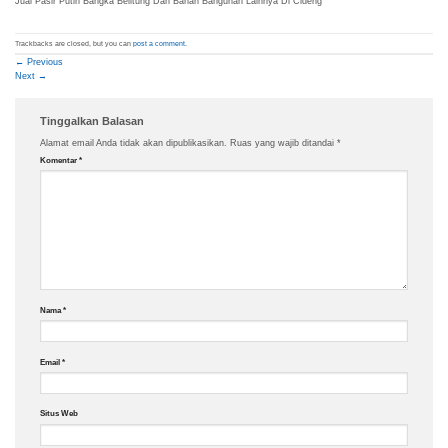
Jual Pasir Putih Bangka Belitung Dan Bahan Bangunan Lainnya Di Cideng
Trackbacks are closed, but you can
post a comment
.
←
Previous
Next
→
Tinggalkan Balasan
Alamat email Anda tidak akan dipublikasikan.
Ruas yang wajib ditandai
*
Komentar
*
Nama
*
Email
*
Situs Web