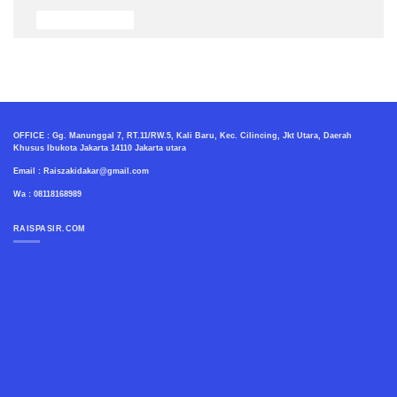
OFFICE : Gg. Manunggal 7, RT.11/RW.5, Kali Baru, Kec. Cilincing, Jkt Utara, Daerah
Khusus Ibukota Jakarta 14110 Jakarta utara
Email : Raiszakidakar@gmail.com
Wa : 08118168989
RAISPASIR.COM