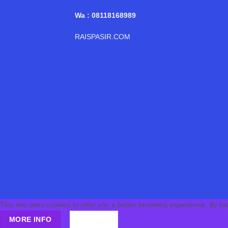
Wa : 08118168989
RAISPASIR.COM
This site uses cookies to offer you a better browsing experience. By br
MORE INFO
ACCEPT