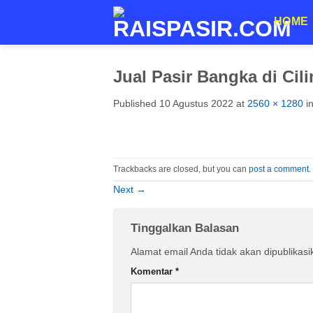
Skip
HOME
to
content
Jual Pasir Bangka di Cil
Published
10 Agustus 2022
at
2560 × 1280
i
Trackbacks are closed, but you can
post a comment
.
Next
→
Tinggalkan Balasan
Alamat email Anda tidak akan dipublikasi
Komentar
*