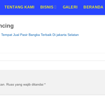
TENTANG KAMI
BISNIS
GALERI
BERANDA
incing
n
Tempat Jual Pasir Bangka Terbaik Di jakarta Selatan
kan.
Ruas yang wajib ditandai
*