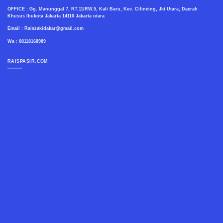
OFFICE : Gg. Manunggal 7, RT.11/RW.5, Kali Baru, Kec. Cilincing, Jkt Utara, Daerah
Khusus Ibukota Jakarta 14110 Jakarta utara
Email : Raiszakidakar@gmail.com
Wa : 08118168989
RAISPASIR.COM