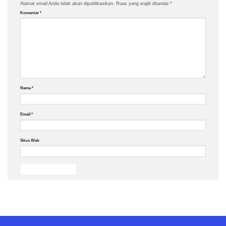
Alamat email Anda tidak akan dipublikasikan.
Ruas yang wajib ditandai
*
Komentar
*
Nama
*
Email
*
Situs Web