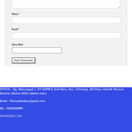
Nama
*
Email
*
Situs Web
OFFICE : Gg. Manunggal 7, RT.11/RW.5, Kali Baru, Kec. Cilincing, Jkt Utara, Daerah Khusus
Ibukota Jakarta 14110 Jakarta utara
Email : Raiszakidakar@gmail.com
Wa : 08118168989
RAISPASIR.COM