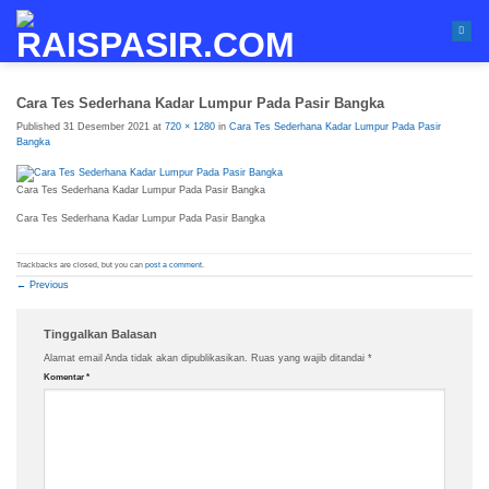
Skip
to
content
Cara Tes Sederhana Kadar Lumpur Pada Pasir Bangka
Published
31 Desember 2021
at
720 × 1280
in
Cara Tes Sederhana Kadar Lumpur Pada Pasir
Bangka
Cara Tes Sederhana Kadar Lumpur Pada Pasir Bangka
Cara Tes Sederhana Kadar Lumpur Pada Pasir Bangka
Trackbacks are closed, but you can
post a comment
.
←
Previous
Tinggalkan Balasan
Alamat email Anda tidak akan dipublikasikan.
Ruas yang wajib ditandai
*
Komentar
*