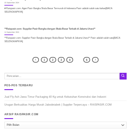
23 September 2024
# Raispasir.com: Agen Pasir Bangka Skala Besar Termurah di Indonesia Pasir adalah salah satu bahan[BACA
SELENGKAPNYA]
**Raispasir.com: Supplier Pasir Bangka dengan Skala Besar Terbaik di Jakarta Utara**
14 September 2024
**Raispasir.com: Supplier Pasir Bangka dengan Skala Besar Terbaik di Jakarta Utara** Pasir adalah salah satu[BACA
SELENGKAPNYA]
1
2
3
4
5
6
POS-POS TERBARU
Jual Fly Ash Jawa Timur Packaging 40 Kg untuk Kebutuhan Konstruksi dan Industri
Urugan Berkualitas Harga Murah Jabodetabek | Supplier Terpercaya – RAISPASIR.COM
ARSIP RAISPASIR.COM
ARSIP
RAISPASIR.COM