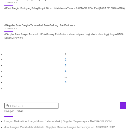
23 Februari 2024
# Pasir Bangka: Pasir yang Paling Banyak Dicari di Jati Jakarta Timur – RAISPASIR.COM Pasir[BACA SELENGKAPNYA]
# Supplier Pasir Bangka Termurah di Pulo Gadung: RaisPasir.com
21 Februari 2024
# Supplier Pasir Bangka Termurah di Pulo Gadung: RaisPasir.com Mencari pasir bangka berkualitas tinggi dengan[BACA
SELENGKAPNYA]
1
2
3
4
…
6
Pos-pos Terbaru
Urugan Berkualitas Harga Murah Jabodetabek | Supplier Terpercaya – RAISPASIR.COM
Jual Urugan Murah Jabodetabek | Supplier Material Urugan Terpercaya – RAISPASIR.COM