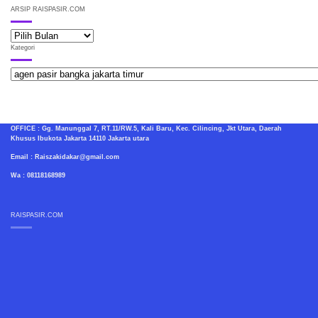
ARSIP RAISPASIR.COM
ARSIP
RAISPASIR.COM
Kategori
Kategori
OFFICE : Gg. Manunggal 7, RT.11/RW.5, Kali Baru, Kec. Cilincing, Jkt Utara, Daerah
Khusus Ibukota Jakarta 14110 Jakarta utara
Email : Raiszakidakar@gmail.com
Wa : 08118168989
RAISPASIR.COM