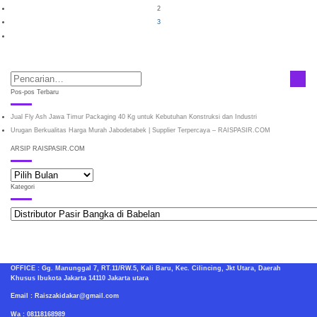
2
3
Pos-pos Terbaru
Jual Fly Ash Jawa Timur Packaging 40 Kg untuk Kebutuhan Konstruksi dan Industri
Urugan Berkualitas Harga Murah Jabodetabek | Supplier Terpercaya – RAISPASIR.COM
ARSIP RAISPASIR.COM
ARSIP
RAISPASIR.COM
Kategori
Kategori
OFFICE : Gg. Manunggal 7, RT.11/RW.5, Kali Baru, Kec. Cilincing, Jkt Utara, Daerah
Khusus Ibukota Jakarta 14110 Jakarta utara
Email : Raiszakidakar@gmail.com
Wa : 08118168989