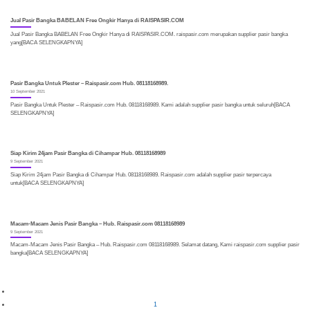
Jual Pasir Bangka BABELAN Free Ongkir Hanya di RAISPASIR.COM
Jual Pasir Bangka BABELAN Free Ongkir Hanya di RAISPASIR.COM. raispasir.com merupakan supplier pasir bangka
yang[BACA SELENGKAPNYA]
Pasir Bangka Untuk Plester – Raispasir.com Hub. 08118168989.
10 September 2021
Pasir Bangka Untuk Plester – Raispasir.com Hub. 08118168989. Kami adalah supplier pasir bangka untuk seluruh[BACA
SELENGKAPNYA]
Siap Kirim 24jam Pasir Bangka di Cihampar Hub. 08118168989
9 September 2021
Siap Kirim 24jam Pasir Bangka di Cihampar Hub. 08118168989. Raispasir.com adalah supplier pasir terpercaya
untuk[BACA SELENGKAPNYA]
Macam-Macam Jenis Pasir Bangka – Hub. Raispasir.com 08118168989
9 September 2021
Macam-Macam Jenis Pasir Bangka – Hub. Raispasir.com 08118168989. Selamat datang, Kami raispasir.com supplier pasir
bangka[BACA SELENGKAPNYA]
1