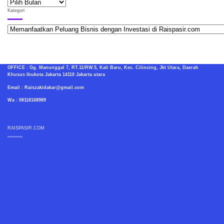
ARSIP
RAISPASIR.COM
Kategori
Kategori
OFFICE : Gg. Manunggal 7, RT.11/RW.5, Kali Baru, Kec. Cilincing, Jkt Utara, Daerah
Khusus Ibukota Jakarta 14110 Jakarta utara
Email : Raiszakidakar@gmail.com
Wa : 08118168989
RAISPASIR.COM