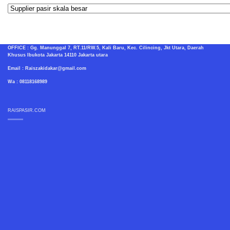
Kategori
OFFICE : Gg. Manunggal 7, RT.11/RW.5, Kali Baru, Kec. Cilincing, Jkt Utara, Daerah
Khusus Ibukota Jakarta 14110 Jakarta utara
Email : Raiszakidakar@gmail.com
Wa : 08118168989
RAISPASIR.COM