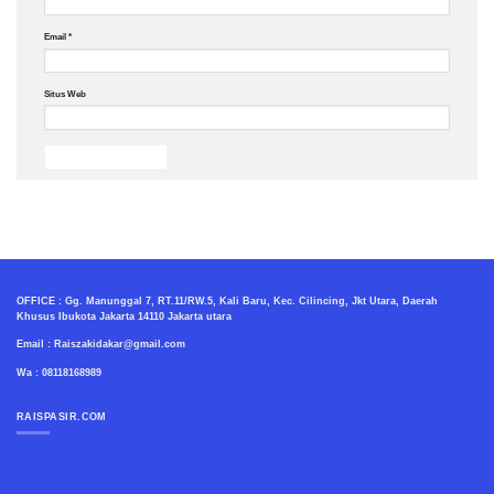
Email
*
Situs Web
OFFICE : Gg. Manunggal 7, RT.11/RW.5, Kali Baru, Kec. Cilincing, Jkt Utara, Daerah
Khusus Ibukota Jakarta 14110 Jakarta utara
Email : Raiszakidakar@gmail.com
Wa : 08118168989
RAISPASIR.COM