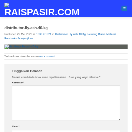
Skip
to
content
distributor-fly-ash-40-kg
Published
25 Mei 2026
at
1536 × 1024
in
Distributor Fly Ash 40 Kg: Peluang Bisnis Material
Konstruksi Menjanjikan
Trackbacks are closed, but you can
post a comment
.
Tinggalkan Balasan
Alamat email Anda tidak akan dipublikasikan.
Ruas yang wajib ditandai
*
Komentar
*
Nama
*