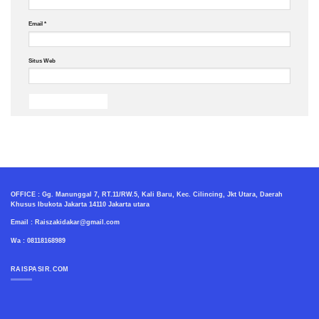
Email
*
Situs Web
OFFICE : Gg. Manunggal 7, RT.11/RW.5, Kali Baru, Kec. Cilincing, Jkt Utara, Daerah
Khusus Ibukota Jakarta 14110 Jakarta utara
Email : Raiszakidakar@gmail.com
Wa : 08118168989
RAISPASIR.COM