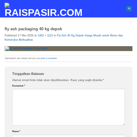
Skip
to
content
fly ash packaging 40 kg depok
Published
17 Mei 2026
at
1402 × 1122
in
Fly Ash 40 Kg Depok Harga Murah untuk Beton dan
Konstruksi Berkualitas
Trackbacks are closed, but you can
post a comment
.
Tinggalkan Balasan
Alamat email Anda tidak akan dipublikasikan.
Ruas yang wajib ditandai
*
Komentar
*
Nama
*