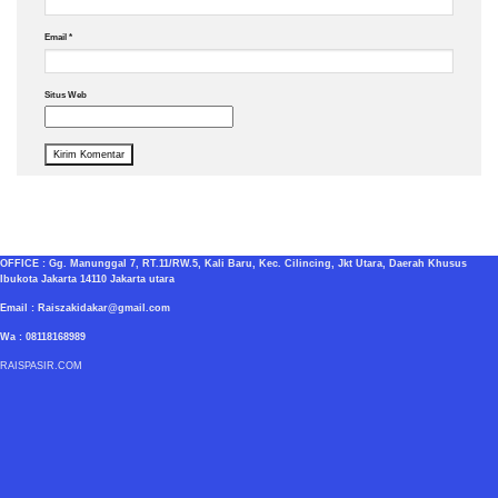
Email
*
Situs Web
OFFICE : Gg. Manunggal 7, RT.11/RW.5, Kali Baru, Kec. Cilincing, Jkt Utara, Daerah Khusus
Ibukota Jakarta 14110 Jakarta utara
Email : Raiszakidakar@gmail.com
Wa : 08118168989
RAISPASIR.COM