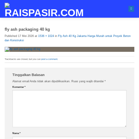
Skip
to
content
fly ash packaging 40 kg
Published
17 Mei 2026
at
1536 × 1024
in
Fly Ash 40 Kg Jakarta Harga Murah untuk Proyek Beton
dan Konstruksi
Trackbacks are closed, but you can
post a comment
.
Tinggalkan Balasan
Alamat email Anda tidak akan dipublikasikan.
Ruas yang wajib ditandai
*
Komentar
*
Nama
*