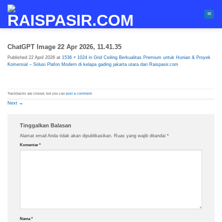
Skip
to
content
ChatGPT Image 22 Apr 2026, 11.41.35
Published
22 April 2026
at
1536 × 1024
in
Grid Ceiling Berkualitas Premium untuk Hunian & Proyek
Komersial – Solusi Plafon Modern di kelapa gading jakarta utara dari Raispasir.com
Trackbacks are closed, but you can
post a comment
.
Next
→
Tinggalkan Balasan
Alamat email Anda tidak akan dipublikasikan.
Ruas yang wajib ditandai
*
Komentar
*
Nama
*