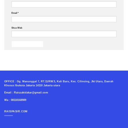
Email
*
Situs Web
OFFICE : Gg. Manunggal 7, RT.11/RW.5, Kali Baru, Kec. Cilincing, Jkt Utara, Daerah
Khusus Ibukota Jakarta 14110 Jakarta utara
Email : Raiszakidakar@gmail.com
Wa : 08118168989
RAISPASIR.COM