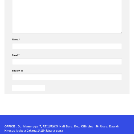
Nama
*
Email
*
Situs Web
OFFICE : Gg. Manunggal 7, RT.11/RW.5, Kali Baru, Kec. Cilincing, Jkt Utara, Daerah
Khusus Ibukota Jakarta 14110 Jakarta utara