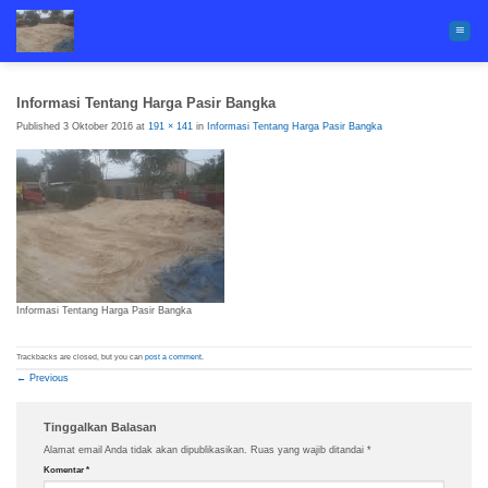
Skip
to
content
Informasi Tentang Harga Pasir Bangka
Published
3 Oktober 2016
at
191 × 141
in
Informasi Tentang Harga Pasir Bangka
Informasi Tentang Harga Pasir Bangka
Trackbacks are closed, but you can
post a comment
.
←
Previous
Tinggalkan Balasan
Alamat email Anda tidak akan dipublikasikan.
Ruas yang wajib ditandai
*
Komentar
*