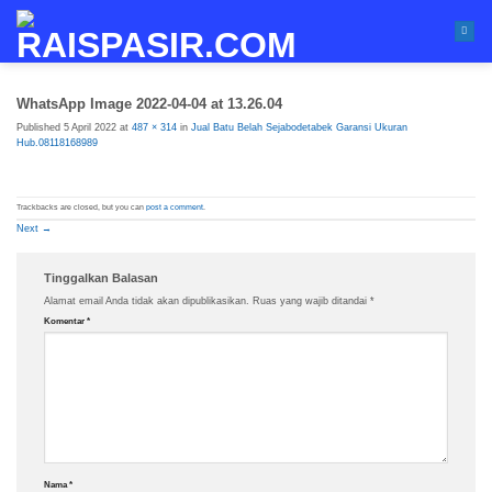
Skip
to
content
WhatsApp Image 2022-04-04 at 13.26.04
Published
5 April 2022
at
487 × 314
in
Jual Batu Belah Sejabodetabek Garansi Ukuran
Hub.08118168989
Trackbacks are closed, but you can
post a comment
.
Next
→
Tinggalkan Balasan
Alamat email Anda tidak akan dipublikasikan.
Ruas yang wajib ditandai
*
Komentar
*
Nama
*