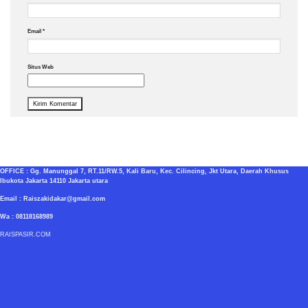
Email
*
Situs Web
OFFICE : Gg. Manunggal 7, RT.11/RW.5, Kali Baru, Kec. Cilincing, Jkt Utara, Daerah Khusus
Ibukota Jakarta 14110 Jakarta utara
Email : Raiszakidakar@gmail.com
Wa : 08118168989
RAISPASIR.COM