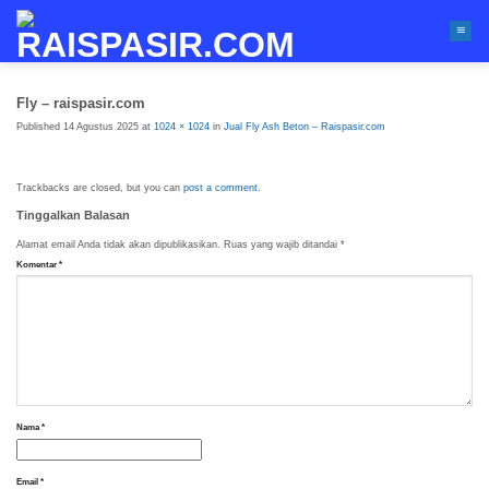
Skip
to
content
Fly – raispasir.com
Published
14 Agustus 2025
at
1024 × 1024
in
Jual Fly Ash Beton – Raispasir.com
Trackbacks are closed, but you can
post a comment
.
Tinggalkan Balasan
Alamat email Anda tidak akan dipublikasikan.
Ruas yang wajib ditandai
*
Komentar
*
Nama
*
Email
*