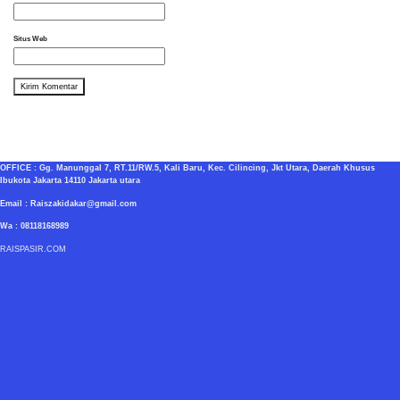
Situs Web
OFFICE : Gg. Manunggal 7, RT.11/RW.5, Kali Baru, Kec. Cilincing, Jkt Utara, Daerah Khusus
Ibukota Jakarta 14110 Jakarta utara
Email : Raiszakidakar@gmail.com
Wa : 08118168989
RAISPASIR.COM