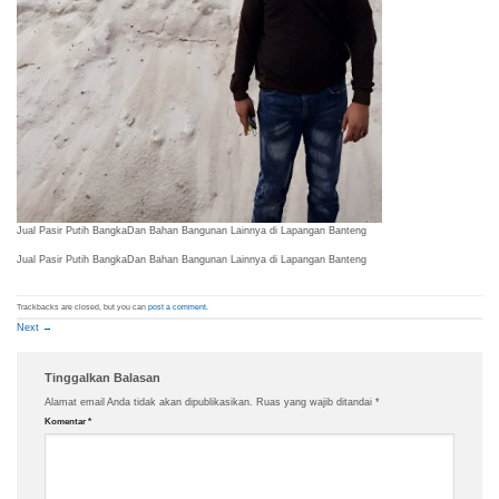
Jual Pasir Putih BangkaDan Bahan Bangunan Lainnya di Lapangan Banteng
Jual Pasir Putih BangkaDan Bahan Bangunan Lainnya di Lapangan Banteng
Trackbacks are closed, but you can
post a comment
.
Next
→
Tinggalkan Balasan
Alamat email Anda tidak akan dipublikasikan.
Ruas yang wajib ditandai
*
Komentar
*