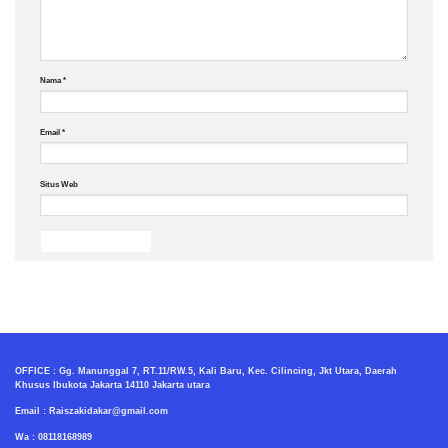
Nama
*
Email
*
Situs Web
OFFICE : Gg. Manunggal 7, RT.11/RW.5, Kali Baru, Kec. Cilincing, Jkt Utara, Daerah
Khusus Ibukota Jakarta 14110 Jakarta utara
Email : Raiszakidakar@gmail.com
Wa : 08118168989