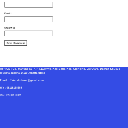
Email
*
Situs Web
OFFICE : Gg. Manunggal 7, RT.11/RW.5, Kali Baru, Kec. Cilincing, Jkt Utara, Daerah Khusus
Ibukota Jakarta 14110 Jakarta utara
Email : Raiszakidakar@gmail.com
Wa : 08118168989
RAISPASIR.COM