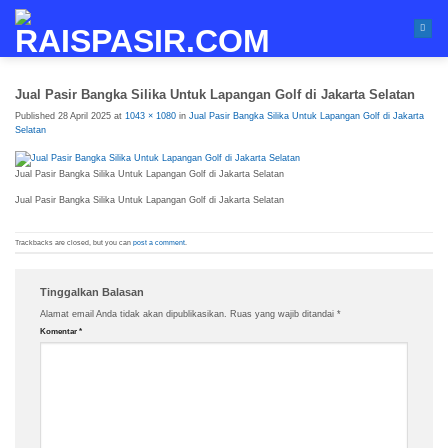
Skip
to
content
Jual Pasir Bangka Silika Untuk Lapangan Golf di Jakarta Selatan
Published
28 April 2025
at
1043 × 1080
in
Jual Pasir Bangka Silika Untuk Lapangan Golf di Jakarta
Selatan
Jual Pasir Bangka Silika Untuk Lapangan Golf di Jakarta Selatan
Jual Pasir Bangka Silika Untuk Lapangan Golf di Jakarta Selatan
Trackbacks are closed, but you can
post a comment
.
Tinggalkan Balasan
Alamat email Anda tidak akan dipublikasikan.
Ruas yang wajib ditandai
*
Komentar
*