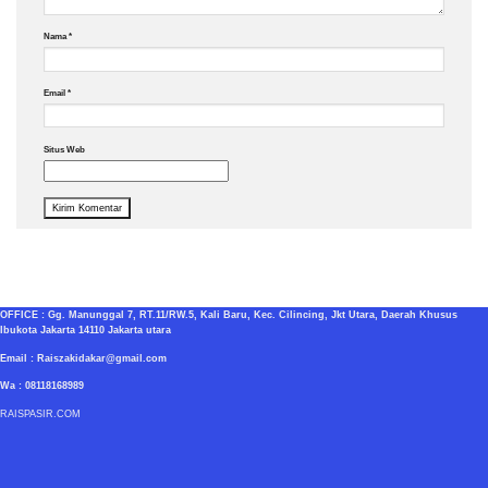
Nama
*
Email
*
Situs Web
OFFICE : Gg. Manunggal 7, RT.11/RW.5, Kali Baru, Kec. Cilincing, Jkt Utara, Daerah Khusus
Ibukota Jakarta 14110 Jakarta utara
Email : Raiszakidakar@gmail.com
Wa : 08118168989
RAISPASIR.COM