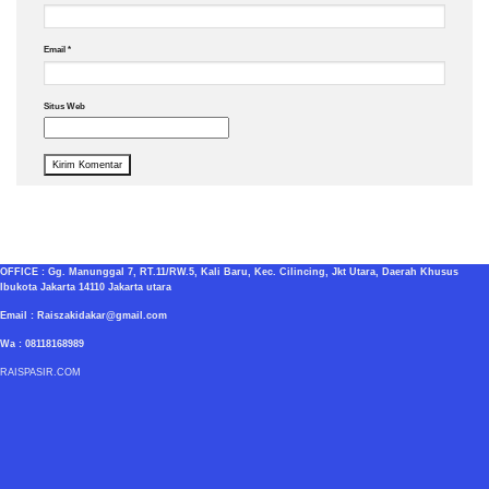
Email
*
Situs Web
OFFICE : Gg. Manunggal 7, RT.11/RW.5, Kali Baru, Kec. Cilincing, Jkt Utara, Daerah Khusus
Ibukota Jakarta 14110 Jakarta utara
Email : Raiszakidakar@gmail.com
Wa : 08118168989
RAISPASIR.COM