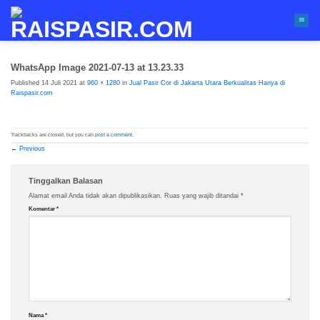
Skip
to
content
WhatsApp Image 2021-07-13 at 13.23.33
Published
14 Juli 2021
at
960 × 1280
in
Jual Pasir Cor di Jakarta Utara Berkualitas Hanya di
Raispasir.com
Trackbacks are closed, but you can
post a comment
.
←
Previous
Tinggalkan Balasan
Alamat email Anda tidak akan dipublikasikan.
Ruas yang wajib ditandai
*
Komentar
*
Nama
*