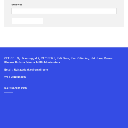
Situs Web
OFFICE : Gg. Manunggal 7, RT.11/RW.5, Kali Baru, Kec. Cilincing, Jkt Utara, Daerah
Khusus Ibukota Jakarta 14110 Jakarta utara
Email : Raiszakidakar@gmail.com
Wa : 08118168989
RAISPASIR.COM