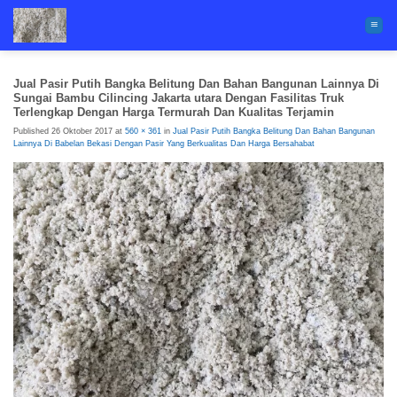
Skip
to
content
Jual Pasir Putih Bangka Belitung Dan Bahan Bangunan Lainnya Di
Sungai Bambu Cilincing Jakarta utara Dengan Fasilitas Truk
Terlengkap Dengan Harga Termurah Dan Kualitas Terjamin
Published
26 Oktober 2017
at
560 × 361
in
Jual Pasir Putih Bangka Belitung Dan Bahan Bangunan
Lainnya Di Babelan Bekasi Dengan Pasir Yang Berkualitas Dan Harga Bersahabat