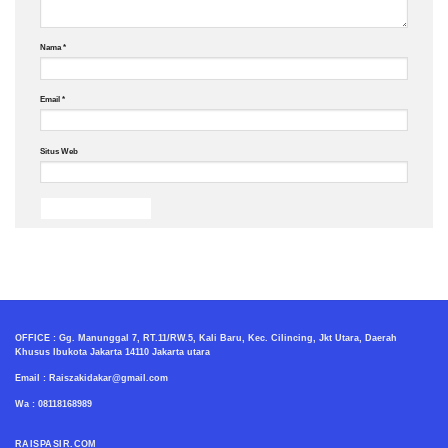
Nama
*
Email
*
Situs Web
OFFICE : Gg. Manunggal 7, RT.11/RW.5, Kali Baru, Kec. Cilincing, Jkt Utara, Daerah
Khusus Ibukota Jakarta 14110 Jakarta utara
Email : Raiszakidakar@gmail.com
Wa : 08118168989
RAISPASIR.COM