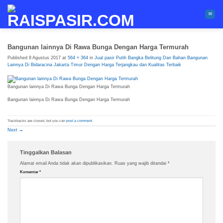
Skip
to
content
Bangunan lainnya Di Rawa Bunga Dengan Harga Termurah
Published
8 Agustus 2017
at
564 × 364
in
Jual pasir Putih Bangka Belitung Dan Bahan Bangunan
Lainnya Di Bidaracina Jakarta Timur Dengan Harga Terjangkau dan Kualitas Terbaik
Bangunan lainnya Di Rawa Bunga Dengan Harga Termurah
Bangunan lainnya Di Rawa Bunga Dengan Harga Termurah
Trackbacks are closed, but you can
post a comment
.
Next
→
Tinggalkan Balasan
Alamat email Anda tidak akan dipublikasikan.
Ruas yang wajib ditandai
*
Komentar
*