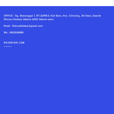
OFFICE : Gg. Manunggal 7, RT.11/RW.5, Kali Baru, Kec. Cilincing, Jkt Utara, Daerah
Khusus Ibukota Jakarta 14110 Jakarta utara
Email : Raiszakidakar@gmail.com
Wa : 08118168989
RAISPASIR.COM