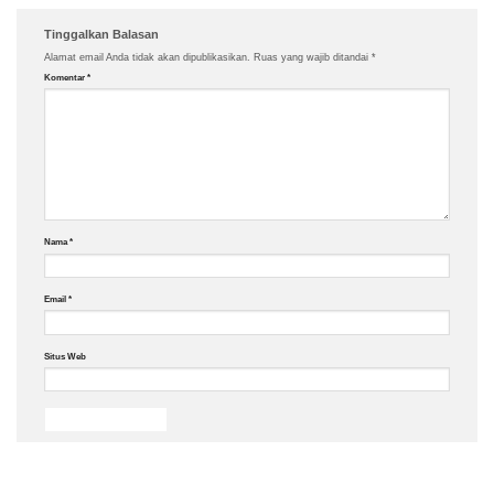
Tinggalkan Balasan
Alamat email Anda tidak akan dipublikasikan.
Ruas yang wajib ditandai
*
Komentar
*
Nama
*
Email
*
Situs Web