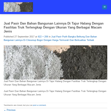
Skip
to
content
Jual Pasir Dan Bahan Bangunan Lainnya Di Tajur Halang Dengan
Fasilitas Truk Terlengkap Dengan Ukuran Yang Berbagai Macam
Jenis
Published
27 September 2017
at
622 × 206
in
Jual Pasir Putih Bangka Belitung Dan Bahan
Bangunan Lainnya Di Citeureup Bogor Dengan Harga Termurah Dan Berkualitas Terbaik
Jual Pasir Dan Bahan Bangunan Lainnya Di Tajur Halang Dengan Fasilitas Truk Terlengkap Dengan
Ukuran Yang Berbagai Macam Jenis
Jual Pasir Dan Bahan Bangunan Lainnya Di Tajur Halang Dengan Fasilitas Truk Terlengkap Dengan
Ukuran Yang Berbagai Macam Jenis
Trackbacks are closed, but you can
post a comment
.
←
Previous