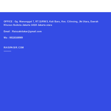
OFFICE : Gg. Manunggal 7, RT.11/RW.5, Kali Baru, Kec. Cilincing, Jkt Utara, Daerah
Khusus Ibukota Jakarta 14110 Jakarta utara
Email : Raiszakidakar@gmail.com
Wa : 08118168989
RAISPASIR.COM