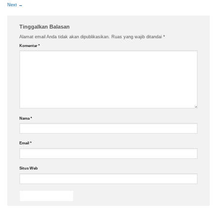
Next
→
Tinggalkan Balasan
Alamat email Anda tidak akan dipublikasikan.
Ruas yang wajib ditandai
*
Komentar
*
Nama
*
Email
*
Situs Web