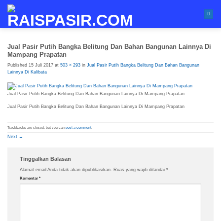
Skip
to
content
Jual Pasir Putih Bangka Belitung Dan Bahan Bangunan Lainnya Di
Mampang Prapatan
Published
15 Juli 2017
at
503 × 293
in
Jual Pasir Putih Bangka Belitung Dan Bahan Bangunan
Lainnya Di Kalibata
Jual Pasir Putih Bangka Belitung Dan Bahan Bangunan Lainnya Di Mampang Prapatan
Jual Pasir Putih Bangka Belitung Dan Bahan Bangunan Lainnya Di Mampang Prapatan
Trackbacks are closed, but you can
post a comment
.
Next
→
Tinggalkan Balasan
Alamat email Anda tidak akan dipublikasikan.
Ruas yang wajib ditandai
*
Komentar
*