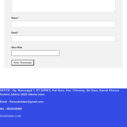
Nama
*
Email
*
Situs Web
OFFICE : Gg. Manunggal 7, RT.11/RW.5, Kali Baru, Kec. Cilincing, Jkt Utara, Daerah Khusus
Ibukota Jakarta 14110 Jakarta utara
Email : Raiszakidakar@gmail.com
Wa : 08118168989
RAISPASIR.COM