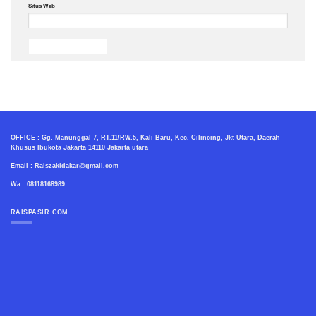
Situs Web
OFFICE : Gg. Manunggal 7, RT.11/RW.5, Kali Baru, Kec. Cilincing, Jkt Utara, Daerah
Khusus Ibukota Jakarta 14110 Jakarta utara
Email : Raiszakidakar@gmail.com
Wa : 08118168989
RAISPASIR.COM