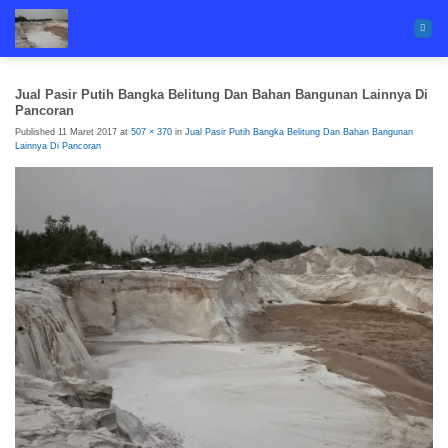
Skip
to
content
Jual Pasir Putih Bangka Belitung Dan Bahan Bangunan Lainnya Di
Pancoran
Published
11 Maret 2017
at
507 × 370
in
Jual Pasir Putih Bangka Belitung Dan Bahan Bangunan
Lainnya Di Pancoran