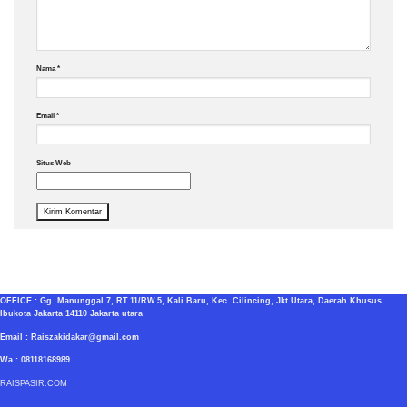
Nama
*
Email
*
Situs Web
OFFICE : Gg. Manunggal 7, RT.11/RW.5, Kali Baru, Kec. Cilincing, Jkt Utara, Daerah Khusus
Ibukota Jakarta 14110 Jakarta utara
Email : Raiszakidakar@gmail.com
Wa : 08118168989
RAISPASIR.COM