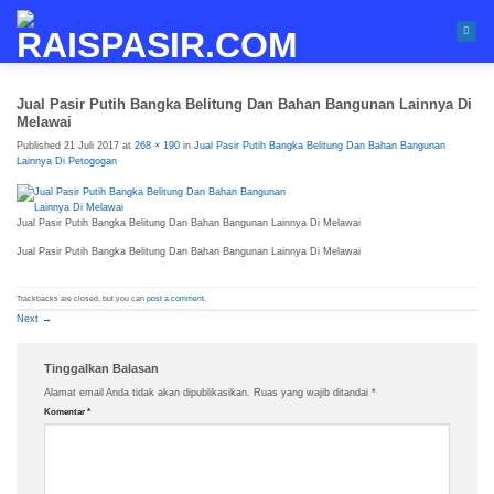
Skip
to
content
Jual Pasir Putih Bangka Belitung Dan Bahan Bangunan Lainnya Di
Melawai
Published
21 Juli 2017
at
268 × 190
in
Jual Pasir Putih Bangka Belitung Dan Bahan Bangunan
Lainnya Di Petogogan
Jual Pasir Putih Bangka Belitung Dan Bahan Bangunan Lainnya Di Melawai
Jual Pasir Putih Bangka Belitung Dan Bahan Bangunan Lainnya Di Melawai
Trackbacks are closed, but you can
post a comment
.
Next
→
Tinggalkan Balasan
Alamat email Anda tidak akan dipublikasikan.
Ruas yang wajib ditandai
*
Komentar
*