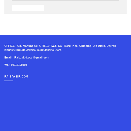
OFFICE : Gg. Manunggal 7, RT.11/RW.5, Kali Baru, Kec. Cilincing, Jkt Utara, Daerah
Khusus Ibukota Jakarta 14110 Jakarta utara
Email : Raiszakidakar@gmail.com
Wa : 08118168989
RAISPASIR.COM