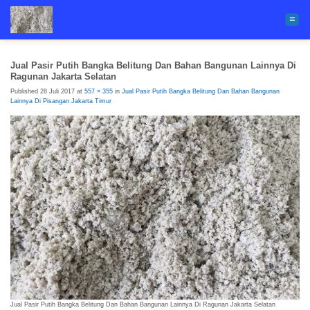
Skip
to
content
Jual Pasir Putih Bangka Belitung Dan Bahan Bangunan Lainnya Di
Ragunan Jakarta Selatan
Published
28 Juli 2017
at
557 × 355
in
Jual Pasir Putih Bangka Belitung Dan Bahan Bangunan
Lainnya Di Pisangan Jakarta Timur
Jual Pasir Putih Bangka Belitung Dan Bahan Bangunan Lainnya Di Ragunan Jakarta Selatan