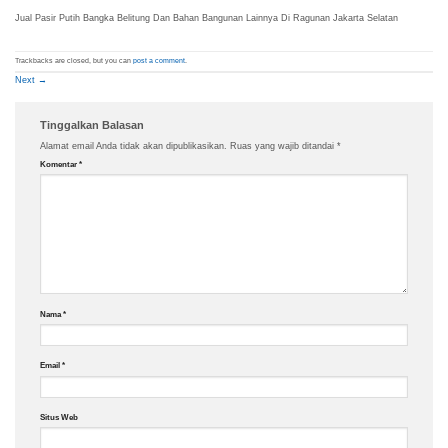
Jual Pasir Putih Bangka Belitung Dan Bahan Bangunan Lainnya Di Ragunan Jakarta Selatan
Trackbacks are closed, but you can
post a comment
.
Next
→
Tinggalkan Balasan
Alamat email Anda tidak akan dipublikasikan.
Ruas yang wajib ditandai
*
Komentar
*
Nama
*
Email
*
Situs Web