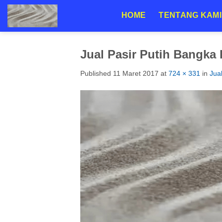
Skip
HOME
TENTANG KAMI
to
content
Jual Pasir Putih Bangka
Published
11 Maret 2017
at
724 × 331
in
Jua