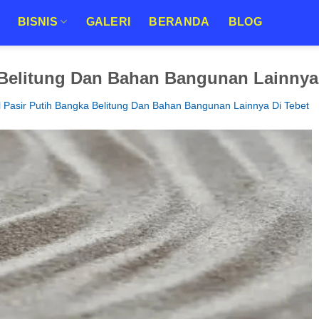
BISNIS
GALERI
BERANDA
BLOG
 Belitung Dan Bahan Bangunan Lainnya
l Pasir Putih Bangka Belitung Dan Bahan Bangunan Lainnya Di Tebet