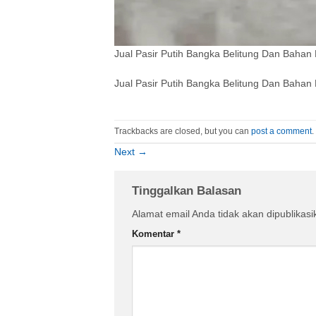
Jual Pasir Putih Bangka Belitung Dan Bahan
Jual Pasir Putih Bangka Belitung Dan Bahan
Trackbacks are closed, but you can
post a comment
.
Next
→
Tinggalkan Balasan
Alamat email Anda tidak akan dipublikasi
Komentar
*