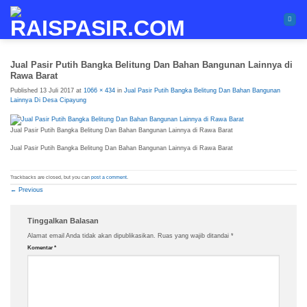
Skip
to
content
Jual Pasir Putih Bangka Belitung Dan Bahan Bangunan Lainnya di
Rawa Barat
Published
13 Juli 2017
at
1066 × 434
in
Jual Pasir Putih Bangka Belitung Dan Bahan Bangunan
Lainnya Di Desa Cipayung
Jual Pasir Putih Bangka Belitung Dan Bahan Bangunan Lainnya di Rawa Barat
Jual Pasir Putih Bangka Belitung Dan Bahan Bangunan Lainnya di Rawa Barat
Trackbacks are closed, but you can
post a comment
.
←
Previous
Tinggalkan Balasan
Alamat email Anda tidak akan dipublikasikan.
Ruas yang wajib ditandai
*
Komentar
*