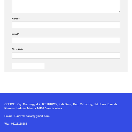
Nama
*
Email
*
Situs Web
OFFICE : Gg. Manunggal 7, RT.11/RW.5, Kali Baru, Kec. Cilincing, Jkt Utara, Daerah
Khusus Ibukota Jakarta 14110 Jakarta utara
Email : Raiszakidakar@gmail.com
Wa : 08118168989