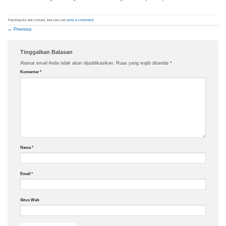
Trackbacks are closed, but you can
post a comment
.
←
Previous
Tinggalkan Balasan
Alamat email Anda tidak akan dipublikasikan.
Ruas yang wajib ditandai
*
Komentar
*
Nama
*
Email
*
Situs Web