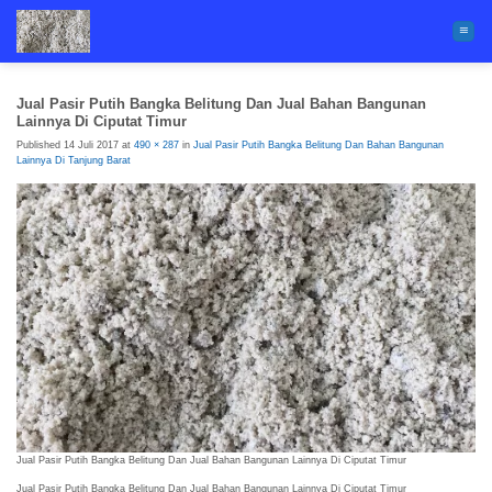
Skip
to
content
Jual Pasir Putih Bangka Belitung Dan Jual Bahan Bangunan
Lainnya Di Ciputat Timur
Published
14 Juli 2017
at
490 × 287
in
Jual Pasir Putih Bangka Belitung Dan Bahan Bangunan
Lainnya Di Tanjung Barat
Jual Pasir Putih Bangka Belitung Dan Jual Bahan Bangunan Lainnya Di Ciputat Timur
Jual Pasir Putih Bangka Belitung Dan Jual Bahan Bangunan Lainnya Di Ciputat Timur