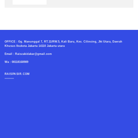
OFFICE : Gg. Manunggal 7, RT.11/RW.5, Kali Baru, Kec. Cilincing, Jkt Utara, Daerah
Khusus Ibukota Jakarta 14110 Jakarta utara
Email : Raiszakidakar@gmail.com
Wa : 08118168989
RAISPASIR.COM