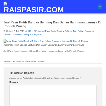
Skip
to
content
Jual Pasir Putih Bangka Belitung Dan Bahan Bangunan Lainnya Di
Pondok Pinang
Published
2 Juli 2017
at
576 × 371
in
Jual Pasir Putih Bangka Belitung Dan Bahan Bnagunan
Lainnya Di Kebon Kosong, Kemayoran
Jual Pasir Putih Bangka Belitung Dan Bahan Bangunan Lainnya Di Pondok Pinang
Jual Pasir Putih Bangka Belitung Dan Bahan Bangunan Lainnya Di Pondok Pinang
Trackbacks are closed, but you can
post a comment
.
Tinggalkan Balasan
Alamat email Anda tidak akan dipublikasikan.
Ruas yang wajib ditandai
*
Komentar
*