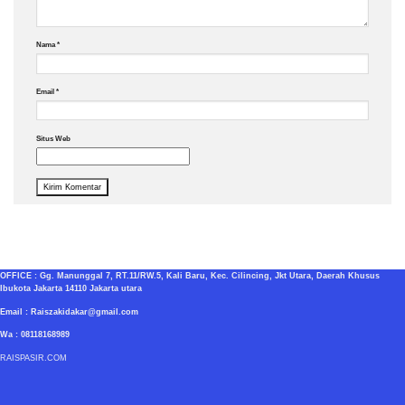
Nama
*
Email
*
Situs Web
OFFICE : Gg. Manunggal 7, RT.11/RW.5, Kali Baru, Kec. Cilincing, Jkt Utara, Daerah Khusus
Ibukota Jakarta 14110 Jakarta utara
Email : Raiszakidakar@gmail.com
Wa : 08118168989
RAISPASIR.COM