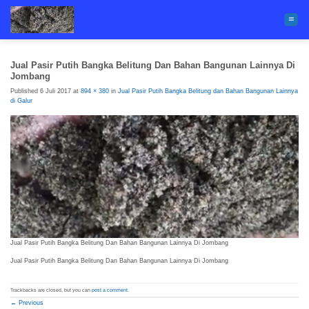
Skip
to
content
Jual Pasir Putih Bangka Belitung Dan Bahan Bangunan Lainnya Di
Jombang
Published
6 Juli 2017
at
894 × 380
in
Jual Pasir Putih Bangka Belitung dan Bahan Bangunan Lainnya
di Galur
Jual Pasir Putih Bangka Belitung Dan Bahan Bangunan Lainnya Di Jombang
Jual Pasir Putih Bangka Belitung Dan Bahan Bangunan Lainnya Di Jombang
Trackbacks are closed, but you can
post a comment
.
←
Previous