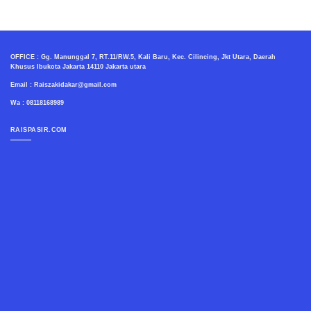
OFFICE : Gg. Manunggal 7, RT.11/RW.5, Kali Baru, Kec. Cilincing, Jkt Utara, Daerah
Khusus Ibukota Jakarta 14110 Jakarta utara
Email : Raiszakidakar@gmail.com
Wa : 08118168989
RAISPASIR.COM