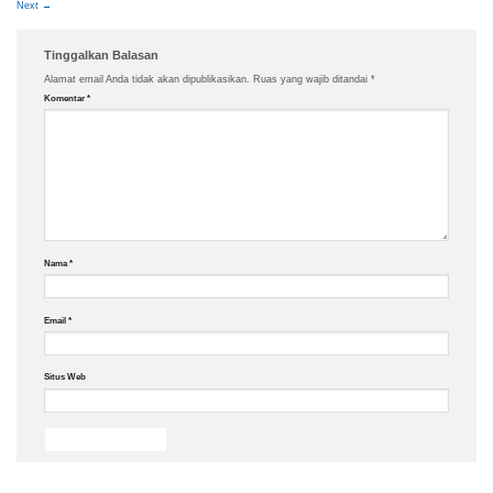
Next
→
Tinggalkan Balasan
Alamat email Anda tidak akan dipublikasikan.
Ruas yang wajib ditandai
*
Komentar
*
Nama
*
Email
*
Situs Web