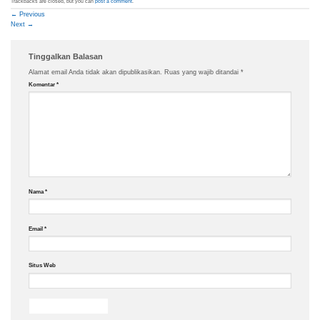
Trackbacks are closed, but you can
post a comment
.
←
Previous
Next
→
Tinggalkan Balasan
Alamat email Anda tidak akan dipublikasikan.
Ruas yang wajib ditandai
*
Komentar
*
Nama
*
Email
*
Situs Web