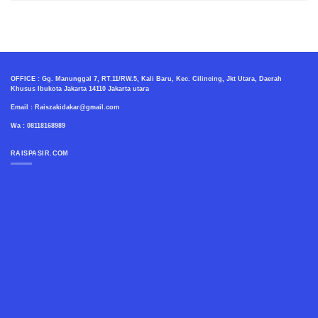
OFFICE : Gg. Manunggal 7, RT.11/RW.5, Kali Baru, Kec. Cilincing, Jkt Utara, Daerah
Khusus Ibukota Jakarta 14110 Jakarta utara
Email : Raiszakidakar@gmail.com
Wa : 08118168989
RAISPASIR.COM