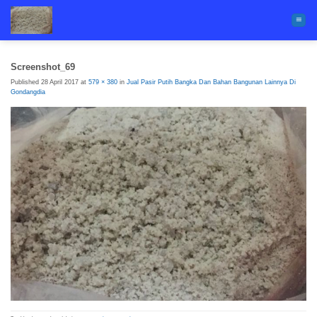
Skip
to
content
Screenshot_69
Published
28 April 2017
at
579 × 380
in
Jual Pasir Putih Bangka Dan Bahan Bangunan Lainnya Di
Gondangdia