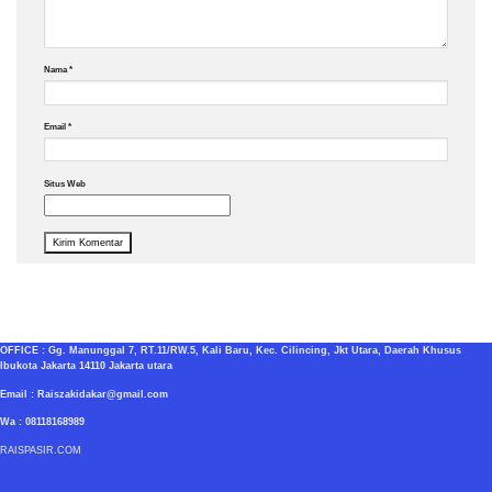
Nama
*
Email
*
Situs Web
OFFICE : Gg. Manunggal 7, RT.11/RW.5, Kali Baru, Kec. Cilincing, Jkt Utara, Daerah Khusus
Ibukota Jakarta 14110 Jakarta utara
Email : Raiszakidakar@gmail.com
Wa : 08118168989
RAISPASIR.COM