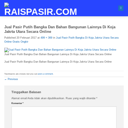
Skip
to
content
Jual Pasir Putih Bangka Dan Bahan Bangunan Lainnya Di Koja
Jakrta Utara Secara Online
Published
20 Februari 2017
at
499 × 369
in
Jual Pasir Putih Bangka Di Koja Jakrta Utara Secara
Online Gratis Ongkir
Jual Pasir Putih Bangka Dan Bahan Bangunan Lainnya Di Koja Jakrta Utara Secara Online
Jual Pasir Putih Bangka Dan Bahan Bangunan Lainnya Di Koja Jakrta Utara Secara Online
Trackbacks are closed, but you can
post a comment
.
←
Previous
Tinggalkan Balasan
Alamat email Anda tidak akan dipublikasikan.
Ruas yang wajib ditandai
*
Komentar
*