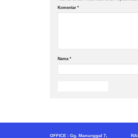
Komentar
*
Nama
*
OFFICE : Gg. Manunggal 7,
RA