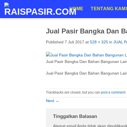
Skip
HOME
TENTANG KAMI
to
content
Jual Pasir Bangka Dan B
Published
7 Juli 2017
at
528 × 325
in
JUAL 
Jual Pasir Bangka Dan Bahan Bangunan Lain
Jual Pasir Bangka Dan Bahan Bangunan Lain
Trackbacks are closed, but you can
post a comment
.
Next
→
Tinggalkan Balasan
Alamat email Anda tidak akan dipublikasi