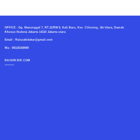
OFFICE : Gg. Manunggal 7, RT.11/RW.5, Kali Baru, Kec. Cilincing, Jkt Utara, Daerah
Khusus Ibukota Jakarta 14110 Jakarta utara
Email : Raiszakidakar@gmail.com
Wa : 08118168989
RAISPASIR.COM