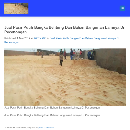
Skip
to
content
Jual Pasir Putih Bangka Belitung Dan Bahan Bangunan Lainnya Di
Pecenongan
Published
1 Mei 2017
at
627 × 296
in
Jual Pasir Putih Bangka Dan Bahan Bangunan Lainnya Di
Pecenongan
Jual Pasir Putih Bangka Belitung Dan Bahan Bangunan Lainnya Di Pecenongan
Jual Pasir Putih Bangka Belitung Dan Bahan Bangunan Lainnya Di Pecenongan
Trackbacks are closed, but you can
post a comment
.