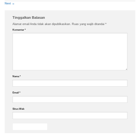
Next
→
Tinggalkan Balasan
Alamat email Anda tidak akan dipublikasikan.
Ruas yang wajib ditandai
*
Komentar
*
Nama
*
Email
*
Situs Web