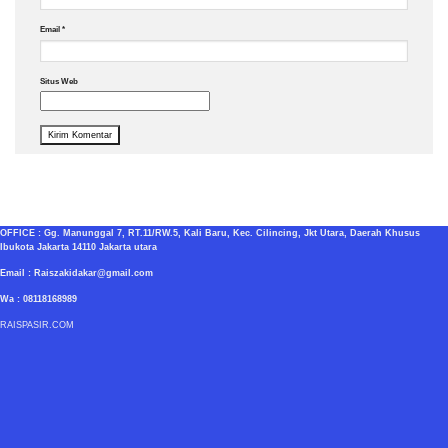
Email
*
Situs Web
OFFICE : Gg. Manunggal 7, RT.11/RW.5, Kali Baru, Kec. Cilincing, Jkt Utara, Daerah Khusus
Ibukota Jakarta 14110 Jakarta utara
Email : Raiszakidakar@gmail.com
Wa : 08118168989
RAISPASIR.COM