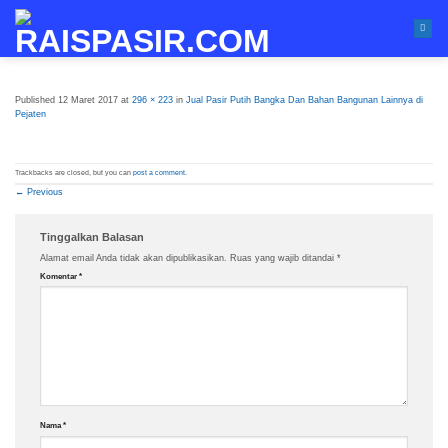
Skip
to
content
Published
12 Maret 2017
at
296 × 223
in
Jual Pasir Putih Bangka Dan Bahan Bangunan Lainnya di
Pejaten
Trackbacks are closed, but you can
post a comment
.
←
Previous
Tinggalkan Balasan
Alamat email Anda tidak akan dipublikasikan.
Ruas yang wajib ditandai
*
Komentar
*
Nama
*