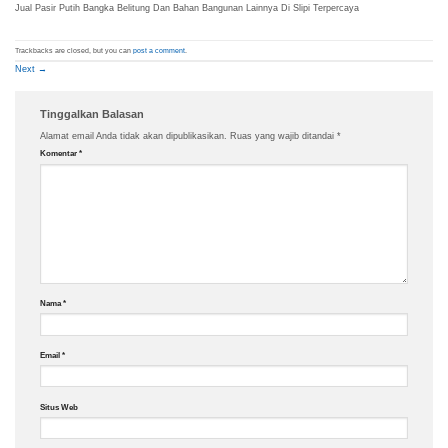
Jual Pasir Putih Bangka Belitung Dan Bahan Bangunan Lainnya Di Slipi Terpercaya
Trackbacks are closed, but you can
post a comment
.
Next
→
Tinggalkan Balasan
Alamat email Anda tidak akan dipublikasikan.
Ruas yang wajib ditandai
*
Komentar
*
Nama
*
Email
*
Situs Web