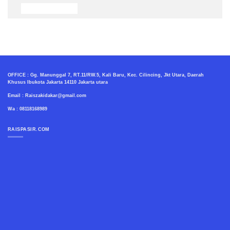
OFFICE : Gg. Manunggal 7, RT.11/RW.5, Kali Baru, Kec. Cilincing, Jkt Utara, Daerah
Khusus Ibukota Jakarta 14110 Jakarta utara
Email : Raiszakidakar@gmail.com
Wa : 08118168989
RAISPASIR.COM