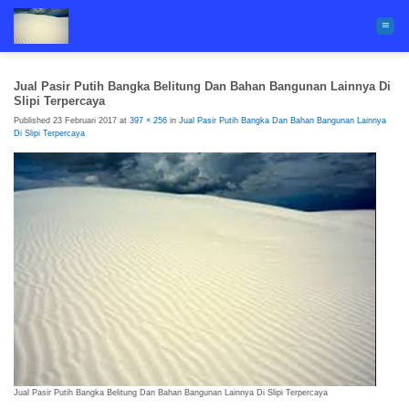
Skip
to
content
Jual Pasir Putih Bangka Belitung Dan Bahan Bangunan Lainnya Di
Slipi Terpercaya
Published
23 Februari 2017
at
397 × 256
in
Jual Pasir Putih Bangka Dan Bahan Bangunan Lainnya
Di Slipi Terpercaya
Jual Pasir Putih Bangka Belitung Dan Bahan Bangunan Lainnya Di Slipi Terpercaya