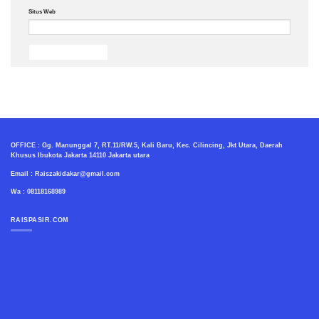
Situs Web
OFFICE : Gg. Manunggal 7, RT.11/RW.5, Kali Baru, Kec. Cilincing, Jkt Utara, Daerah
Khusus Ibukota Jakarta 14110 Jakarta utara
Email : Raiszakidakar@gmail.com
Wa : 08118168989
RAISPASIR.COM