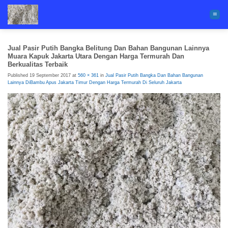
Skip
to
content
Jual Pasir Putih Bangka Belitung Dan Bahan Bangunan Lainnya
Muara Kapuk Jakarta Utara Dengan Harga Termurah Dan
Berkualitas Terbaik
Published
19 September 2017
at
560 × 361
in
Jual Pasir Putih Bangka Dan Bahan Bangunan
Lainnya DiBambu Apus Jakarta Timur Dengan Harga Termurah Di Seluruh Jakarta