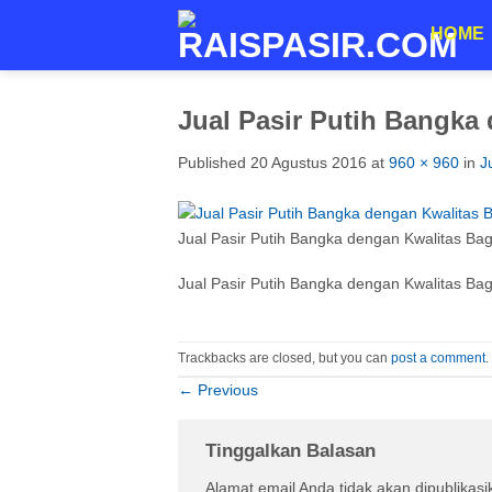
Skip
HOME
to
content
Jual Pasir Putih Bangka 
Published
20 Agustus 2016
at
960 × 960
in
J
Jual Pasir Putih Bangka dengan Kwalitas Bagu
Jual Pasir Putih Bangka dengan Kwalitas Bagu
Trackbacks are closed, but you can
post a comment
.
←
Previous
Tinggalkan Balasan
Alamat email Anda tidak akan dipublikasi