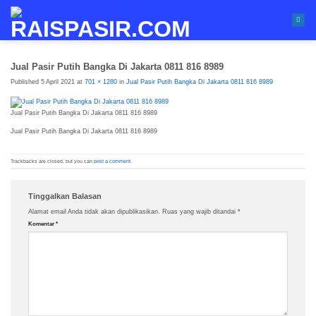
Skip
to
content
Jual Pasir Putih Bangka Di Jakarta 0811 816 8989
Published
5 April 2021
at
701 × 1280
in
Jual Pasir Putih Bangka Di Jakarta 0811 816 8989
Jual Pasir Putih Bangka Di Jakarta 0811 816 8989
Jual Pasir Putih Bangka Di Jakarta 0811 816 8989
Trackbacks are closed, but you can
post a comment
.
Tinggalkan Balasan
Alamat email Anda tidak akan dipublikasikan.
Ruas yang wajib ditandai
*
Komentar
*