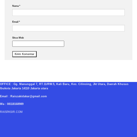
Nama
*
Email
*
Situs Web
OFFICE : Gg. Manunggal 7, RT.11/RW.5, Kali Baru, Kec. Cilincing, Jkt Utara, Daerah Khusus
Ibukota Jakarta 14110 Jakarta utara
Email : Raiszakidakar@gmail.com
Wa : 08118168989
RAISPASIR.COM