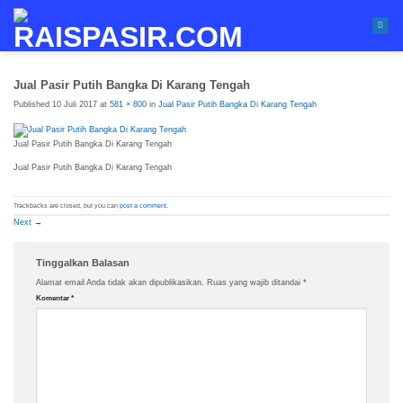
Skip
to
content
Jual Pasir Putih Bangka Di Karang Tengah
Published
10 Juli 2017
at
581 × 800
in
Jual Pasir Putih Bangka Di Karang Tengah
Jual Pasir Putih Bangka Di Karang Tengah
Jual Pasir Putih Bangka Di Karang Tengah
Trackbacks are closed, but you can
post a comment
.
Next
→
Tinggalkan Balasan
Alamat email Anda tidak akan dipublikasikan.
Ruas yang wajib ditandai
*
Komentar
*