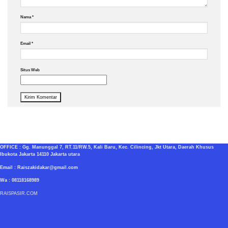
Nama
*
Email
*
Situs Web
OFFICE : Gg. Manunggal 7, RT.11/RW.5, Kali Baru, Kec. Cilincing, Jkt Utara, Daerah Khusus
Ibukota Jakarta 14110 Jakarta utara
Email : Raiszakidakar@gmail.com
Wa : 08118168989
RAISPASIR.COM