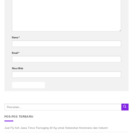
Nama
*
Email
*
Situs Web
POS-POS TERBARU
Jual Fly Ash Jawa Timur Packaging 40 Kg untuk Kebutuhan Konstruksi dan Industri