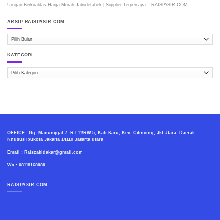
Urugan Berkualitas Harga Murah Jabodetabek | Supplier Terpercaya – RAISPASIR.COM
ARSIP RAISPASIR.COM
ARSIP
RAISPASIR.COM
KATEGORI
Kategori
OFFICE : Gg. Manunggal 7, RT.11/RW.5, Kali Baru, Kec. Cilincing, Jkt Utara, Daerah
Khusus Ibukota Jakarta 14110 Jakarta utara
Email : Raiszakidakar@gmail.com
Wa : 08118168989
RAISPASIR.COM