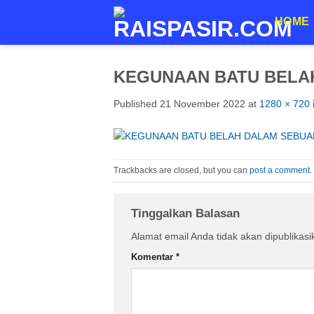
Skip
HOME
to
content
KEGUNAAN BATU BELA
Published
21 November 2022
at
1280 × 720
Trackbacks are closed, but you can
post a comment
.
Tinggalkan Balasan
Alamat email Anda tidak akan dipublikasi
Komentar
*