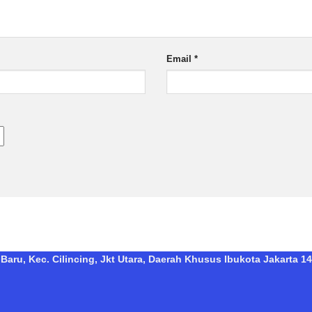
Email
*
Baru, Kec. Cilincing, Jkt Utara, Daerah Khusus Ibukota Jakarta 14