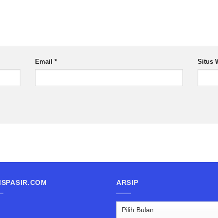
Email
*
Situs 
ISPASIR.COM
ARSIP
Arsip