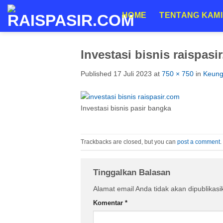
Skip
HOME
TENTANG KAMI
to
content
Investasi bisnis raispasi
Published
17 Juli 2023
at
750 × 750
in
Keungg
Investasi bisnis pasir bangka
Trackbacks are closed, but you can
post a comment
.
Tinggalkan Balasan
Alamat email Anda tidak akan dipublikasi
Komentar
*