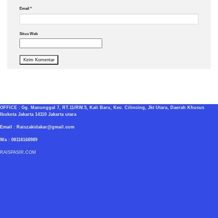
Email
*
Situs Web
OFFICE : Gg. Manunggal 7, RT.11/RW.5, Kali Baru, Kec. Cilincing, Jkt Utara, Daerah Khusus
Ibukota Jakarta 14110 Jakarta utara
Email : Raiszakidakar@gmail.com
Wa : 08118168989
RAISPASIR.COM