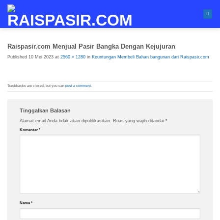
Skip
to
content
Raispasir.com Menjual Pasir Bangka Dengan Kejujuran
Published
10 Mei 2023
at
2560 × 1280
in
Keuntungan Membeli Bahan bangunan dari Raispasir.com
Trackbacks are closed, but you can
post a comment
.
Tinggalkan Balasan
Alamat email Anda tidak akan dipublikasikan.
Ruas yang wajib ditandai
*
Komentar
*
Nama
*