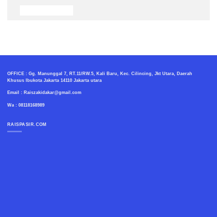
OFFICE : Gg. Manunggal 7, RT.11/RW.5, Kali Baru, Kec. Cilincing, Jkt Utara, Daerah
Khusus Ibukota Jakarta 14110 Jakarta utara
Email : Raiszakidakar@gmail.com
Wa : 08118168989
RAISPASIR.COM