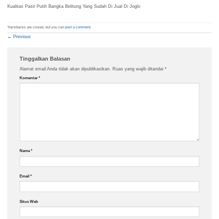
Kualitas Pasir Putih Bangka Belitung Yang Sudah Di Jual Di Joglo
Trackbacks are closed, but you can
post a comment
.
←
Previous
Tinggalkan Balasan
Alamat email Anda tidak akan dipublikasikan.
Ruas yang wajib ditandai
*
Komentar
*
Nama
*
Email
*
Situs Web