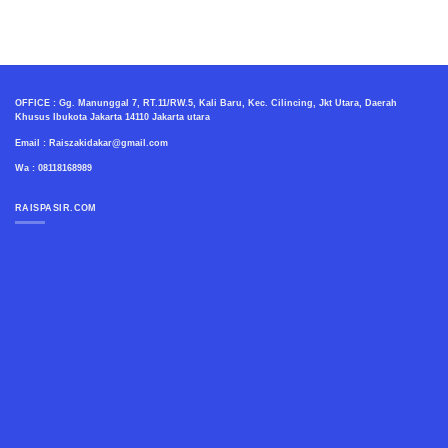
OFFICE : Gg. Manunggal 7, RT.11/RW.5, Kali Baru, Kec. Cilincing, Jkt Utara, Daerah
Khusus Ibukota Jakarta 14110 Jakarta utara
Email : Raiszakidakar@gmail.com
Wa : 08118168989
RAISPASIR.COM