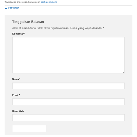
Trackbacks are closed, but you can
post a comment
.
←
Previous
Tinggalkan Balasan
Alamat email Anda tidak akan dipublikasikan.
Ruas yang wajib ditandai
*
Komentar
*
Nama
*
Email
*
Situs Web