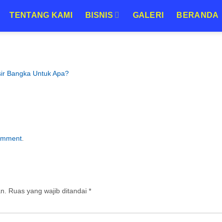
TENTANG KAMI
BISNIS
GALERI
BERANDA
ir Bangka Untuk Apa?
comment
.
an.
Ruas yang wajib ditandai
*