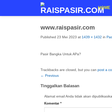
Skip
HOME
to
content
www.raispasir.com
Published
23 Mei 2023
at
1439 × 1432
in
Pas
Pasir Bangka Untuk APa?
Trackbacks are closed, but you can
post a 
←
Previous
Tinggalkan Balasan
Alamat email Anda tidak akan dipublikasik
Komentar
*